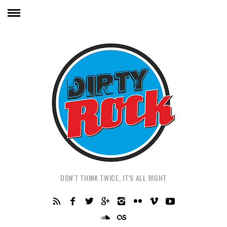
DON'T THINK TWICE, IT'S ALL RIGHT