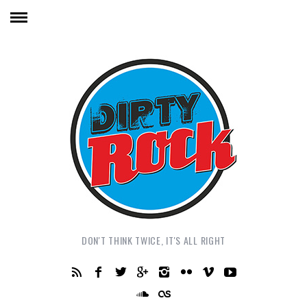
DON'T THINK TWICE, IT'S ALL RIGHT