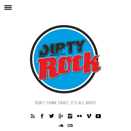
DON'T THINK TWICE, IT'S ALL RIGHT