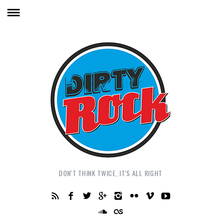
DON'T THINK TWICE, IT'S ALL RIGHT