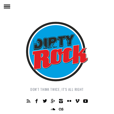
DON'T THINK TWICE, IT'S ALL RIGHT