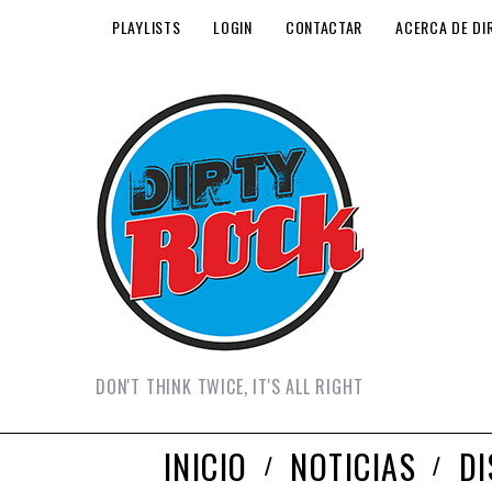
PLAYLISTS
LOGIN
CONTACTAR
ACERCA DE DI
DON'T THINK TWICE, IT'S ALL RIGHT
INICIO
NOTICIAS
D