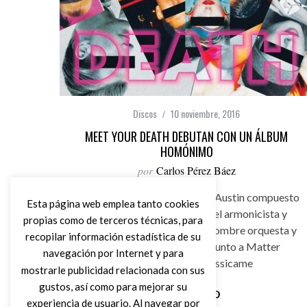
Discos
10 noviembre, 2016
MEET YOUR DEATH DEBUTAN CON UN ÁLBUM
HOMÓNIMO
por
Carlos Pérez Báez
Meet Your Death, cuarteto de Austin compuesto
Esta página web emplea tanto cookies
por dos leyendas como son el armonicista y
propias como de terceros técnicas, para
cantante Walter Daniels y el hombre orquesta y
recopilar información estadística de su
guitarrista John Schooley junto a Matter
navegación por Internet y para
Hammer, y Harpal Assicame
mostrarle publicidad relacionada con sus
gustos, así como para mejorar su
experiencia de usuario. Al navegar por