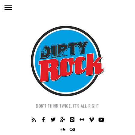
DON'T THINK TWICE, IT'S ALL RIGHT