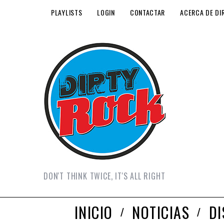
PLAYLISTS
LOGIN
CONTACTAR
ACERCA DE DI
DON'T THINK TWICE, IT'S ALL RIGHT
INICIO
NOTICIAS
D