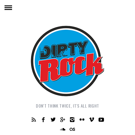
DON'T THINK TWICE, IT'S ALL RIGHT