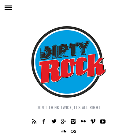
DON'T THINK TWICE, IT'S ALL RIGHT