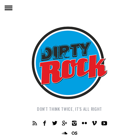
DON'T THINK TWICE, IT'S ALL RIGHT