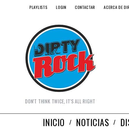
PLAYLISTS
LOGIN
CONTACTAR
ACERCA DE DI
DON'T THINK TWICE, IT'S ALL RIGHT
INICIO
NOTICIAS
D