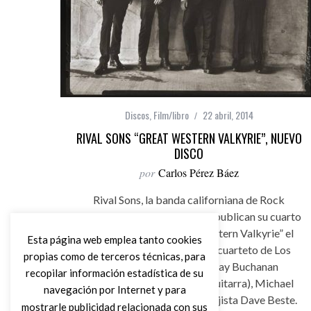
Discos
,
Film/libro
22 abril, 2014
RIVAL SONS “GREAT WESTERN VALKYRIE”, NUEVO
DISCO
por
Carlos Pérez Báez
Rival Sons, la banda californiana de Rock
setentero, Blues y Psicodelia publican su cuarto
disco de estudio “Great Western Valkyrie” el
Esta página web emplea tanto cookies
próximo 6 de junio por este cuarteto de Los
propias como de terceros técnicas, para
Angeles compuesto por Jay Buchanan
recopilar información estadística de su
(cantante), Scott Holiday (guitarra), Michael
navegación por Internet y para
Miley (batería) y su nuevo bajista Dave Beste.
mostrarle publicidad relacionada con sus