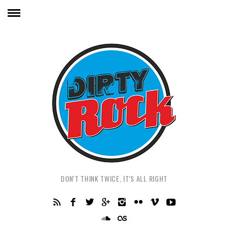
DON'T THINK TWICE, IT'S ALL RIGHT