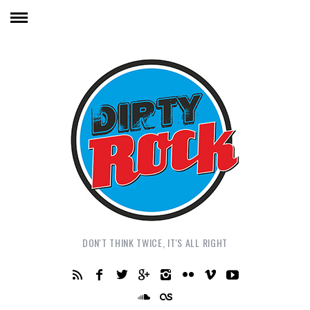
DON'T THINK TWICE, IT'S ALL RIGHT