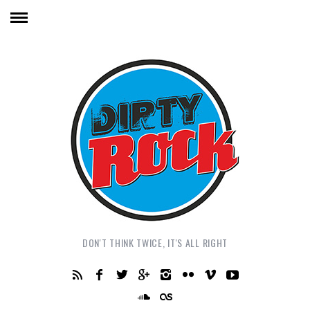
DON'T THINK TWICE, IT'S ALL RIGHT