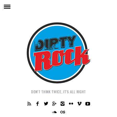
DON'T THINK TWICE, IT'S ALL RIGHT