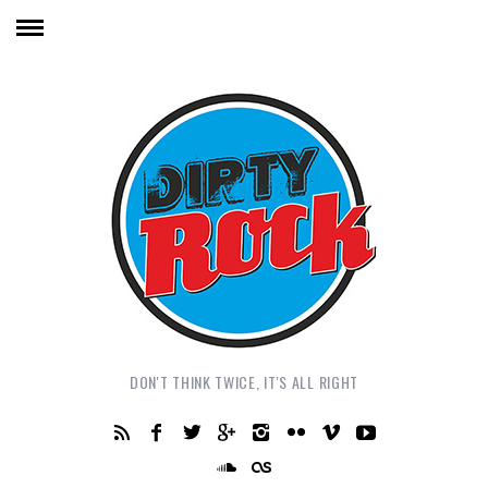
DON'T THINK TWICE, IT'S ALL RIGHT