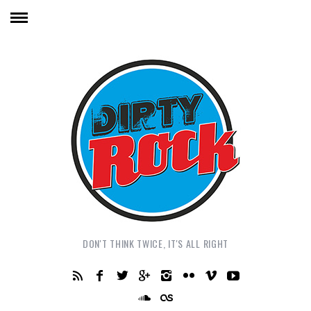
DON'T THINK TWICE, IT'S ALL RIGHT