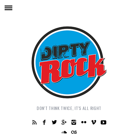
DON'T THINK TWICE, IT'S ALL RIGHT