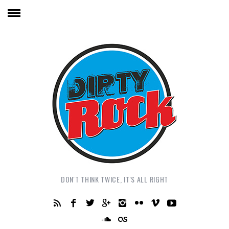
DON'T THINK TWICE, IT'S ALL RIGHT