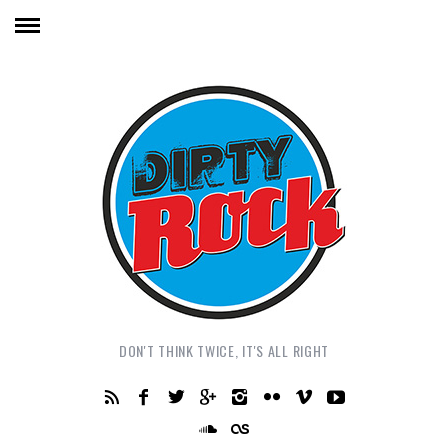
DON'T THINK TWICE, IT'S ALL RIGHT