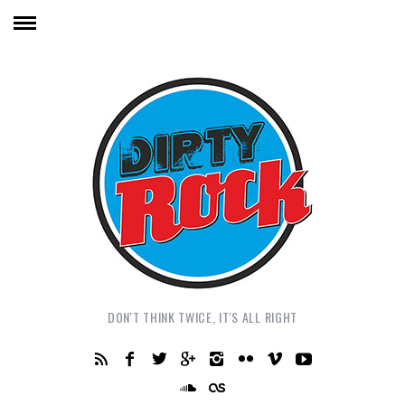
DON'T THINK TWICE, IT'S ALL RIGHT