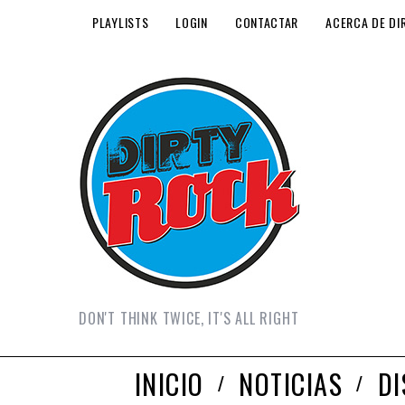
PLAYLISTS
LOGIN
CONTACTAR
ACERCA DE DI
DON'T THINK TWICE, IT'S ALL RIGHT
INICIO
NOTICIAS
D