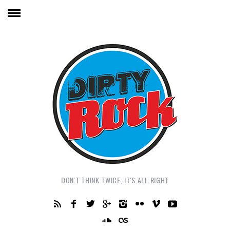
DON'T THINK TWICE, IT'S ALL RIGHT