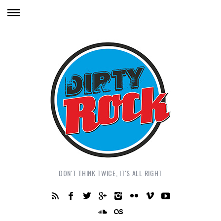
DON'T THINK TWICE, IT'S ALL RIGHT