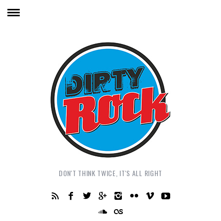
DON'T THINK TWICE, IT'S ALL RIGHT