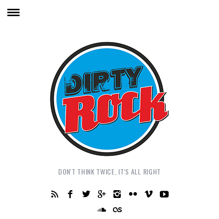
DON'T THINK TWICE, IT'S ALL RIGHT