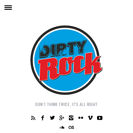
DON'T THINK TWICE, IT'S ALL RIGHT