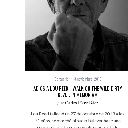
Obituario
3 noviembre, 2013
ADIÓS A LOU REED, “WALK ON THE WILD DIRTY
BLVD”. IN MEMORIAM
por
Carlos Pérez Báez
Lou Reed falleció un 27 de octubre de 2013 a los
71 años, se marchó al sucio bulevar hace una
semana para darse una vuelta por ese lado