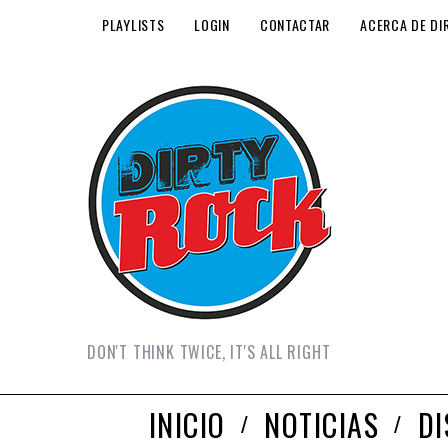
PLAYLISTS
LOGIN
CONTACTAR
ACERCA DE DI
DON'T THINK TWICE, IT'S ALL RIGHT
INICIO
NOTICIAS
D