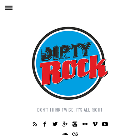
DON'T THINK TWICE, IT'S ALL RIGHT