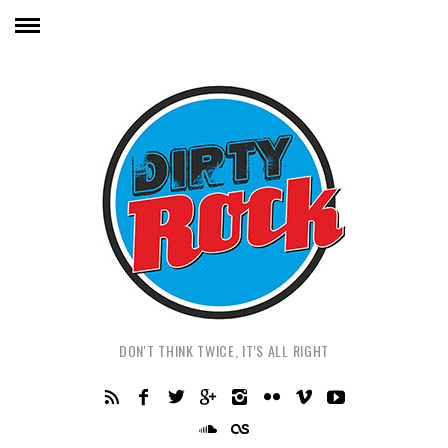
DON'T THINK TWICE, IT'S ALL RIGHT