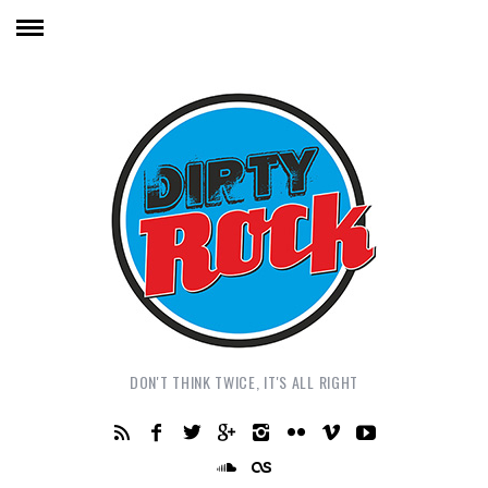
DON'T THINK TWICE, IT'S ALL RIGHT