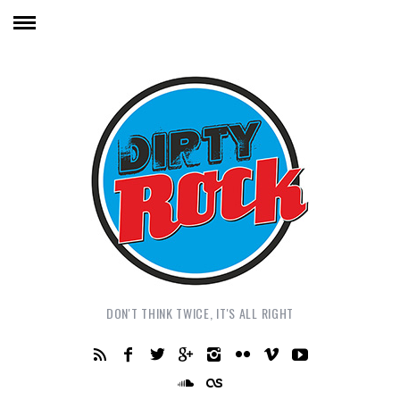
DON'T THINK TWICE, IT'S ALL RIGHT