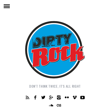
DON'T THINK TWICE, IT'S ALL RIGHT