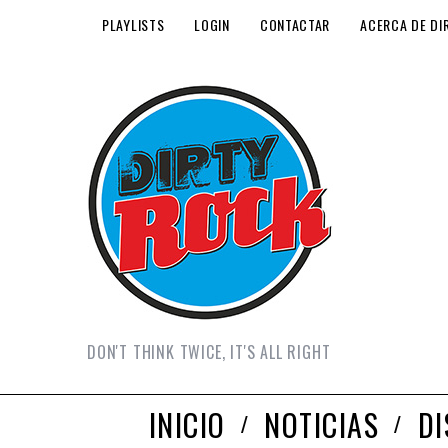
PLAYLISTS
LOGIN
CONTACTAR
ACERCA DE DI
DON'T THINK TWICE, IT'S ALL RIGHT
INICIO
NOTICIAS
D