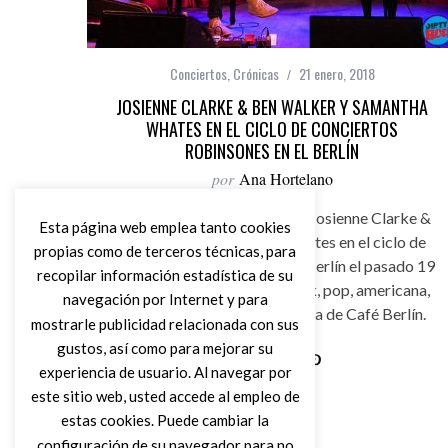
Conciertos
,
Crónicas
21 enero, 2018
JOSIENNE CLARKE & BEN WALKER Y SAMANTHA
WHATES EN EL CICLO DE CONCIERTOS
ROBINSONES EN EL BERLÍN
por
Ana Hortelano
Crónica de los conciertos de Josienne Clarke &
Esta página web emplea tanto cookies
Ben Walker y Samantha Whates en el ciclo de
propias como de terceros técnicas, para
conciertos Robinsones En El Berlín el pasado 19
recopilar información estadística de su
de enero en una noche de Folk, pop, americana,
navegación por Internet y para
psicodelia en la madrileña sala de Café Berlín.
mostrarle publicidad relacionada con sus
gustos, así como para mejorar su
experiencia de usuario. Al navegar por
Leer Más
este sitio web, usted accede al empleo de
estas cookies. Puede cambiar la
configuración de su navegador para no