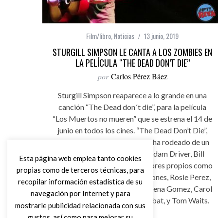
Film/libro
,
Noticias
13 junio, 2019
STURGILL SIMPSON LE CANTA A LOS ZOMBIES EN
LA PELÍCULA “THE DEAD DON’T DIE”
por
Carlos Pérez Báez
Sturgill Simpson reaparece a lo grande en una
canción “The Dead don´t die”, para la película
“Los Muertos no mueren” que se estrena el 14 de
junio en todos los cines. “The Dead Don’t Die”,
dirigida por Jim Jarmusch, se ha rodeado de un
gran reparto formado por Adam Driver, Bill
Esta página web emplea tanto cookies
Murray, Steve Buscemi y nombres propios como
propias como de terceros técnicas, para
Danny Glover, Caleb Landry Jones, Rosie Perez,
recopilar información estadística de su
Iggy Pop, Sara Driver, RZA, Selena Gomez, Carol
navegación por Internet y para
Kane, Austin Butler, Luka Sabbat, y Tom Waits.
mostrarle publicidad relacionada con sus
gustos, así como para mejorar su