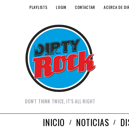
PLAYLISTS
LOGIN
CONTACTAR
ACERCA DE DI
DON'T THINK TWICE, IT'S ALL RIGHT
INICIO
NOTICIAS
D