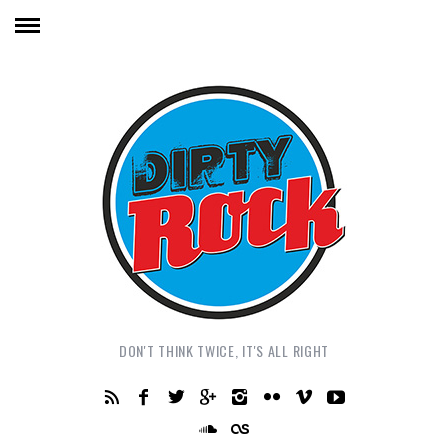
DON'T THINK TWICE, IT'S ALL RIGHT