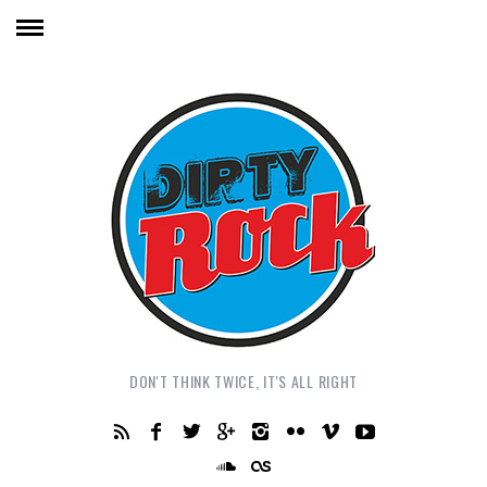
DON'T THINK TWICE, IT'S ALL RIGHT