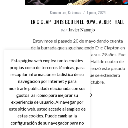
Conciertos
,
Crónicas
1 junio, 2024
ERIC CLAPTON IS GOD EN EL ROYAL ALBERT HALL
por
Javier Naranjo
Estuvimos el pasado 20 de mayo dando cuenta
de la burrada que sigue haciendo Eric Clapton en
el londinense Royal Albert Hall a sus 79 años. Fue
Esta página web emplea tanto cookies
la primera parada en el Albert Hall de cuatro de
propias como de terceros técnicas, para
esta gira del Slowhand que comenzó este pasado
recopilar información estadística de su
9 de mayo en Newcastle y que se extenderá
navegación por Internet y para
hasta mediados de octubre.
mostrarle publicidad relacionada con sus
gustos, así como para mejorar su
experiencia de usuario. Al navegar por
Leer Más
este sitio web, usted accede al empleo de
estas cookies. Puede cambiar la
configuración de su navegador para no