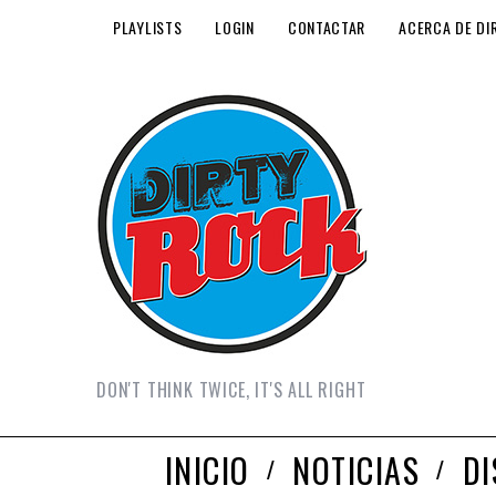
PLAYLISTS
LOGIN
CONTACTAR
ACERCA DE DI
DON'T THINK TWICE, IT'S ALL RIGHT
INICIO
NOTICIAS
D