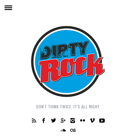
DON'T THINK TWICE, IT'S ALL RIGHT