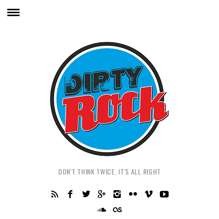
DON'T THINK TWICE, IT'S ALL RIGHT