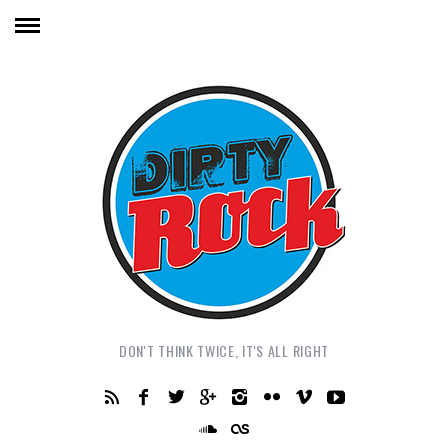
DON'T THINK TWICE, IT'S ALL RIGHT