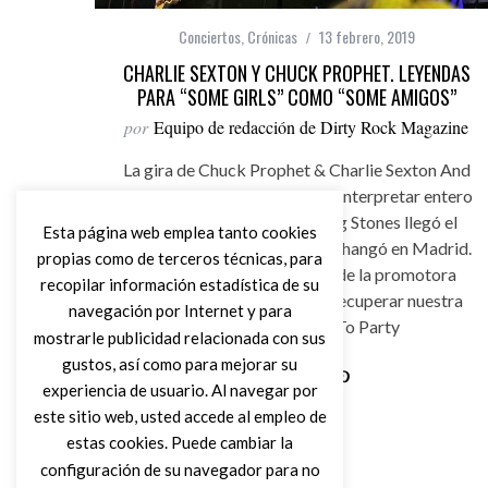
Conciertos
,
Crónicas
13 febrero, 2019
CHARLIE SEXTON Y CHUCK PROPHET. LEYENDAS
PARA “SOME GIRLS” COMO “SOME AMIGOS”
por
Equipo de redacción de Dirty Rock Magazine
La gira de Chuck Prophet & Charlie Sexton And
The East River Truckers para interpretar entero
el “Some Girls” de los Rolling Stones llegó el
Esta página web emplea tanto cookies
pasado 29 de enero a la sala Changó en Madrid.
propias como de terceros técnicas, para
Dentro del 20º aniversario de la promotora
recopilar información estadística de su
Houston Party y sirve para recuperar nuestra
navegación por Internet y para
iniciativa We Used To Party
mostrarle publicidad relacionada con sus
gustos, así como para mejorar su
experiencia de usuario. Al navegar por
Leer Más
este sitio web, usted accede al empleo de
estas cookies. Puede cambiar la
configuración de su navegador para no