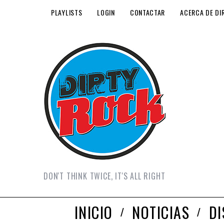
PLAYLISTS
LOGIN
CONTACTAR
ACERCA DE DI
DON'T THINK TWICE, IT'S ALL RIGHT
INICIO
NOTICIAS
D