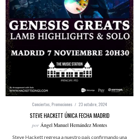
Conciertos
,
Promociones
23 octubre, 2024
STEVE HACKETT ÚNICA FECHA MADRID
por
Ángel Manuel Hernández Montes
Steve Hackett regresa a nuestro país confirmando una