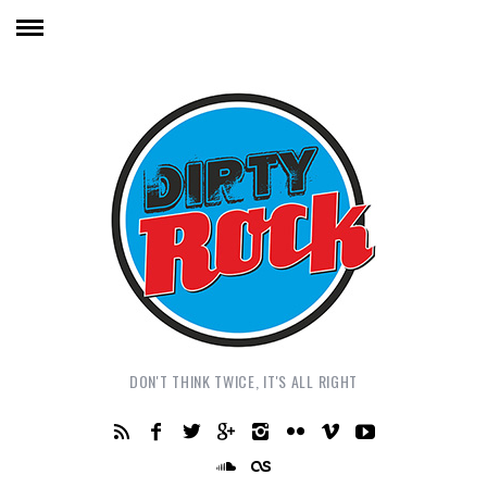
DON'T THINK TWICE, IT'S ALL RIGHT