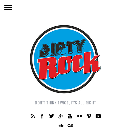
DON'T THINK TWICE, IT'S ALL RIGHT