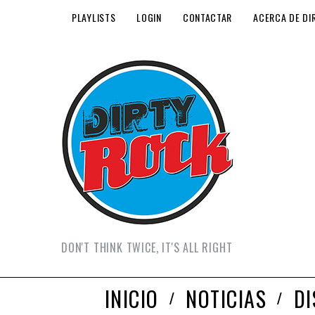
PLAYLISTS
LOGIN
CONTACTAR
ACERCA DE DI
DON'T THINK TWICE, IT'S ALL RIGHT
INICIO
NOTICIAS
D