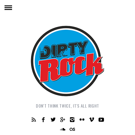
DON'T THINK TWICE, IT'S ALL RIGHT