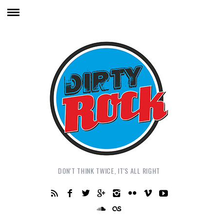
DON'T THINK TWICE, IT'S ALL RIGHT