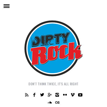
DON'T THINK TWICE, IT'S ALL RIGHT