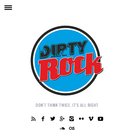
DON'T THINK TWICE, IT'S ALL RIGHT